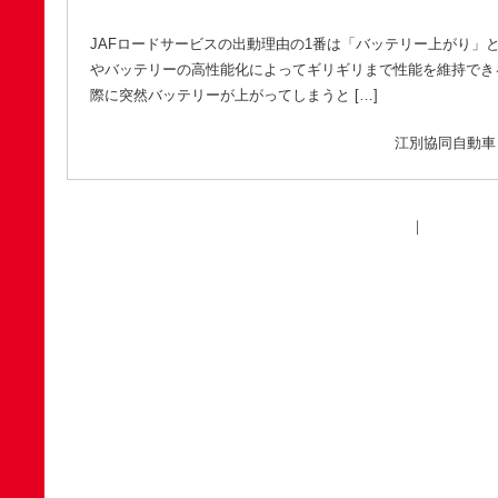
JAFロードサービスの出動理由の1番は「バッテリー上がり」
やバッテリーの高性能化によってギリギリまで性能を維持でき
際に突然バッテリーが上がってしまうと […]
江別協同自動車（2
｜